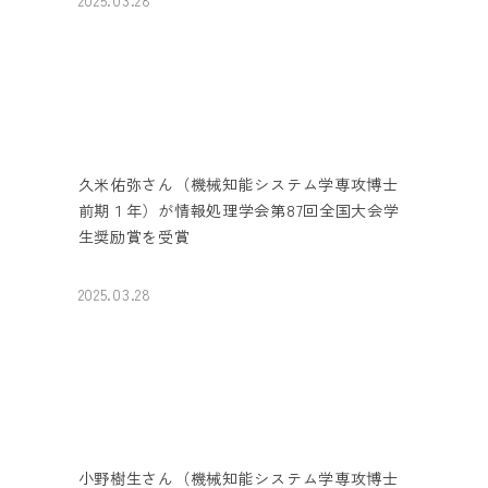
2025.03.28
久米佑弥さん（機械知能システム学専攻博士
前期１年）が情報処理学会第87回全国大会学
生奨励賞を受賞
2025.03.28
小野樹生さん（機械知能システム学専攻博士