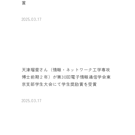
賞
2025.03.17
天津瑠斐さん（情報・ネットワーク工学専攻
博士前期２年）が第30回電子情報通信学会東
京支部学生大会にて学生奨励賞を受賞
2025.03.17