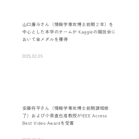
山口廉斗さん（情報学専攻博士前期２年）を
中心とした本学のチームが Kaggleの競技会に
おいて金メダルを獲得
2025.02.05
安藤将平さん（情報学専攻博士前期課程修
了）および小泉直也准教授がIEEE Access
Best Video Awardを受賞