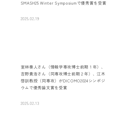
SMASH25 Winter Symposiumで優秀賞を受賞
2025.02.19
室林奏人さん（情報学専攻博士前期１年）、
吉野貴浩さん（同専攻博士前期２年）、江木
啓訓教授（同専攻）がDICOMO2024シンポジ
ウムで優秀論文賞を受賞
2025.02.13