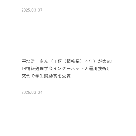
2025.03.07
平地浩一さん（Ⅰ類（情報系）４年）が第68
回情報処理学会インターネットと運用技術研
究会で学生奨励賞を受賞
2025.03.04