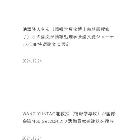
池澤隆人さん（情報学専攻博士前期課程修
了）らの論文が情報処理学会論文誌ジャーナ
ル／JIP特選論文に選定
2024.12.24
WANG YUNTAO准教授（情報学専攻）が国際
会議MobiSec2024より活動貢献感謝状を授与
2024.12.24