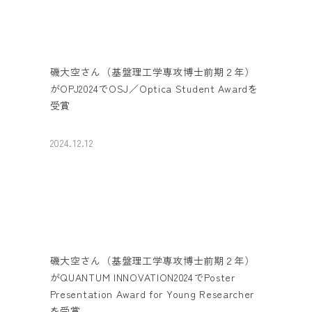
磯大空さん（基盤理工学専攻博士前期２年）
がOPJ2024でOSJ／Optica Student Awardを
受賞
2024.12.12
磯大空さん（基盤理工学専攻博士前期２年）
がQUANTUM INNOVATION2024でPoster
Presentation Award for Young Researcher
を受賞