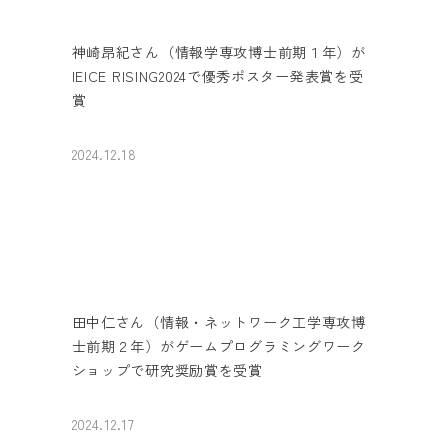
神崎昂紀さん（情報学専攻博士前期１年）が
IEICE RISING2024で優秀ポスター発表賞を受
賞
2024.12.18
田中仁さん（情報・ネットワーク工学専攻博
士前期２年）がゲームプログラミングワーク
ショップで研究奨励賞を受賞
2024.12.17