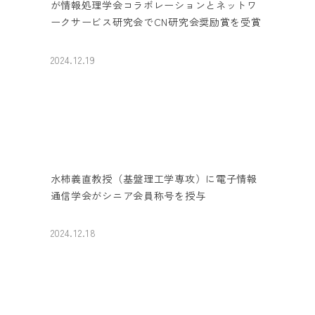
が情報処理学会コラボレーションとネットワ
ークサービス研究会でCN研究会奨励賞を受賞
2024.12.19
水柿義直教授（基盤理工学専攻）に電子情報
通信学会がシニア会員称号を授与
2024.12.18