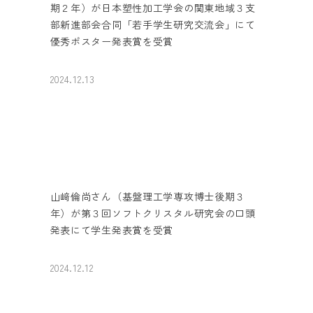
期２年）が日本塑性加工学会の関東地域３支
部新進部会合同「若手学生研究交流会」にて
優秀ポスター発表賞を受賞
2024.12.13
山﨑倫尚さん（基盤理工学専攻博士後期３
年）が第３回ソフトクリスタル研究会の口頭
発表にて学生発表賞を受賞
2024.12.12