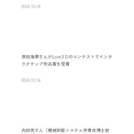
2024.12.16
原田海夢さんがLive２Dのコンテストでインタ
ラクティブ作品賞を受賞
2024.12.16
内田究さん（機械知能システム学専攻博士前