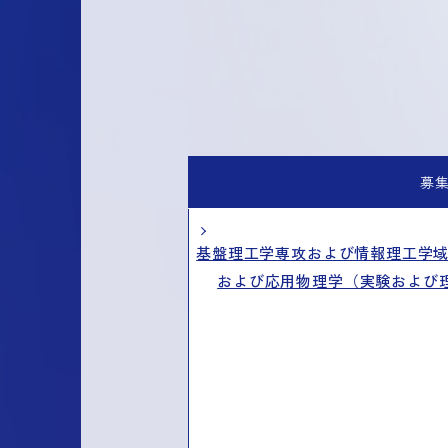
募
基盤理工学専攻および情報理工学域
および応用物理学（実験および理論