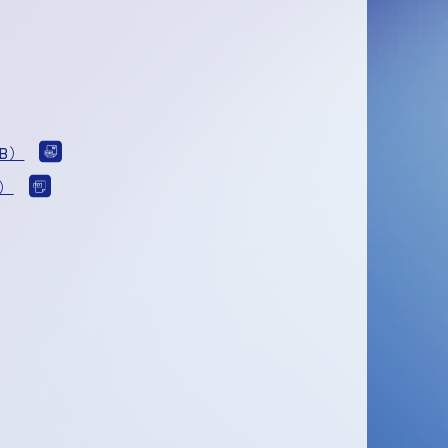
KB）
B）