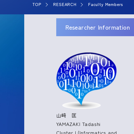
TOP
RESEARCH
Faculty Members
Researcher Information
山﨑 匡
YAMAZAKI Tadashi
Cluster I (Informatics and