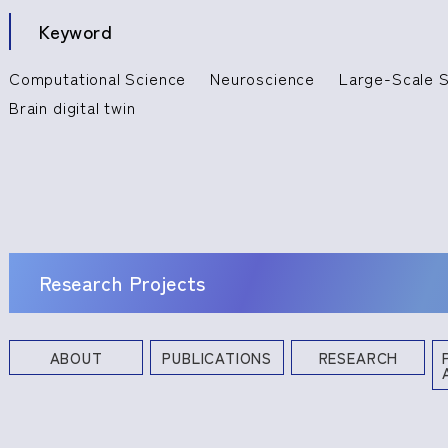
Keyword
Computational Science
Neuroscience
Large-Scale S
Brain digital twin
Research Projects
ABOUT
PUBLICATIONS
RESEARCH
Books and Other Publications
Research Projects
Industrial Property Rights
Profe
Commi
Academ