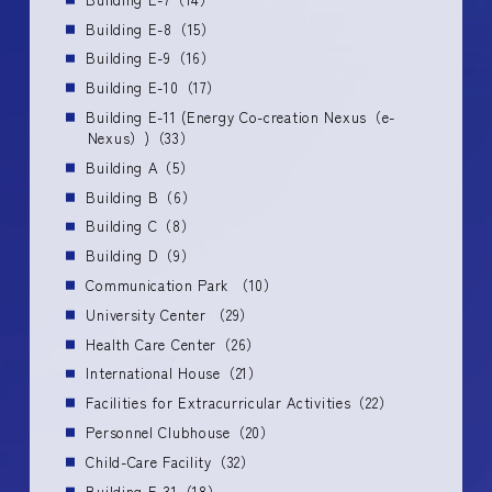
Building E-8（15）
Building E-9（16）
Building E-10（17）
Building E-11 (Energy Co-creation Nexus（e-
Nexus）)（33）
Building A（5）
Building B（6）
Building C（8）
Building D（9）
Communication Park （10）
University Center （29）
Health Care Center（26）
International House（21）
Facilities for Extracurricular Activities（22）
Personnel Clubhouse（20）
Child-Care Facility（32）
Building E-31（18）