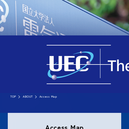
TOP
ABOUT
Access Map
Access Map