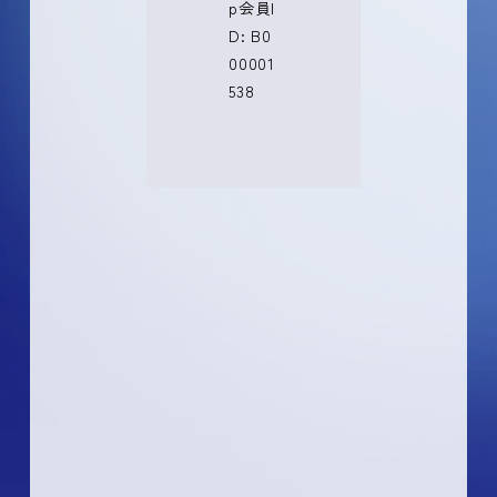
p会員I
D: B0
00001
538