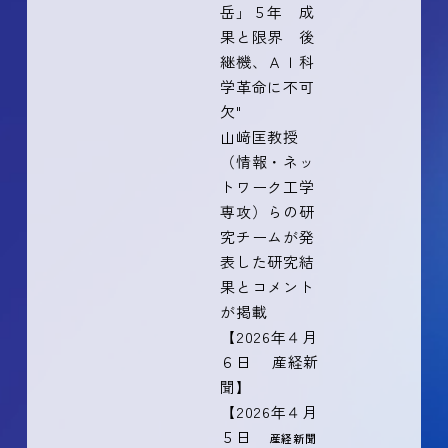
岳」５年 成
果と限界 後
継機、ＡＩ科
学革命に不可
欠"
山﨑匡教授
（情報・ネッ
トワーク工学
専攻）らの研
究チームが発
表した研究結
果とコメント
が掲載
【2026年４月
６日 産経新
聞】
【2026年４月
５日
産経新聞