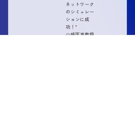
ネットワーク
のシミュレー
ションに成
功！"
山﨑匡准教授
（情報・ネッ
トワーク工学
専攻）らが共
同で開発した
研究内容が
「コカト
ピ！」に掲載
【2026年１月９
日 子供の科学
2026年２月号（誠
文堂新光社）】
2026.01.05
"ＳＦの世界が