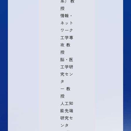
系） 教
授
情報・
ネット
ワーク
工学専
攻 教
授
脳・医
工学研
究セン
タ
ー 教
授
人工知
能先端
研究セ
ンタ