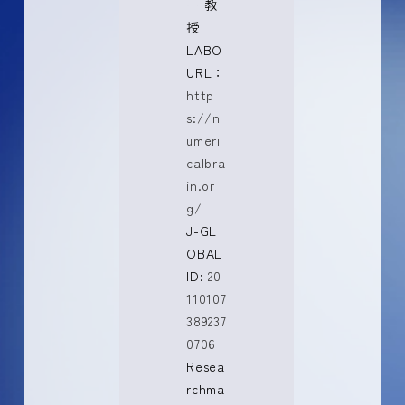
ー 教
授
LABO
URL：
http
s://n
umeri
calbra
in.or
g/
J-GL
OBAL
ID:
20
110107
389237
0706
Resea
rchma