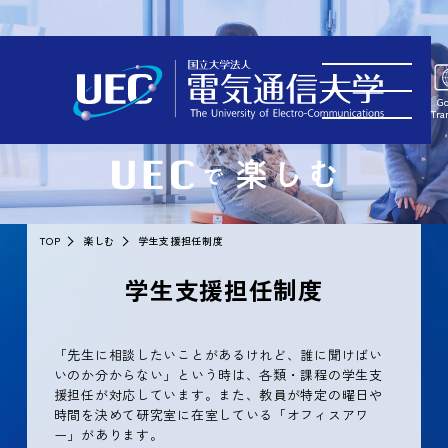
Go
Tra
TOP
楽しむ
学生支援担任制度
学生支援担任制度
「先生に相談したいことがあるけれど、誰に聞けばい
いのか分からない」という時は、各類・課程の学生支
援担任が対応しています。また、教員が特定の曜日や
時間を決めて研究室に在室している「オフィスアワ
ー」があります。