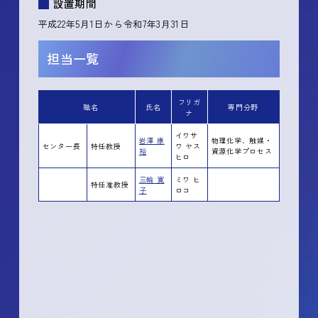
設置期間
平成22年5月1日から令和7年3月31日
担当一覧
フリガ
職名
氏名
専門分野
ナ
イワサ
岩澤 康
物理化学、触媒・
センター長
特任教授
ワ ヤス
裕
資源化学プロセス
ヒロ
三輪 寛
ミワ ヒ
特任准教授
子
ロコ