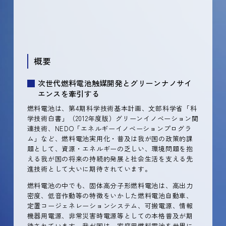
概要
次世代燃料電池触媒開発とグリーンナノサイ
エンスを牽引する
燃料電池は、第4期科学技術基本計画、文部科学省「科
学技術白書」（2012年度版）グリーンイノベーション関
連技術、NEDO「エネルギーイノベーションプログラ
ム」など、燃料電池実用化・普及は我が国の政策的課
題として、資源・エネルギーの乏しい、環境問題を抱
える我が国の将来の持続的発展と社会生活を支える先
進技術として大いに期待されています。
燃料電池の中でも、固体高分子形燃料電池は、高出力
密度、低音作動等の特徴をいかした燃料電池自動車、
定置コージェネレーションシステム、可搬電源、情報
機器用電源、非常災害時電源等としての本格普及が期
待されています。我が国は、家庭用燃料電池を世界に