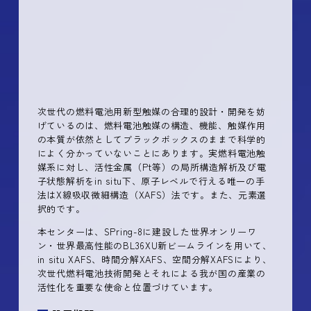
次世代の燃料電池用新型触媒の合理的設計・開発を妨
げているのは、燃料電池触媒の構造、機能、触媒作用
の本質が依然としてブラックボックスのままで科学的
によく分かっていないことにあります。実燃料電池触
媒系に対し、活性金属（Pt等）の局所構造解析及び電
子状態解析をin situ下、原子レベルで行える唯一の手
法はX線吸収微細構造（XAFS）法です。また、元素選
択的です。
本センターは、SPring-8に建設した世界オンリーワ
ン・世界最高性能のBL36XU新ビームラインを用いて、
in situ XAFS、時間分解XAFS、空間分解XAFSにより、
次世代燃料電池技術開発とそれによる我が国の産業の
活性化を重要な使命と位置づけています。