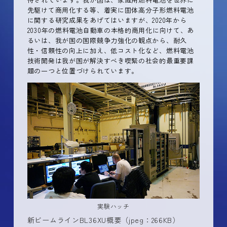
先駆けて商用化する等、着実に固体高分子形燃料電池
に関する研究成果をあげてはいますが、2020年から
2030年の燃料電池自動車の本格的商用化に向けて、あ
るいは、我が国の国際競争力強化の観点から、耐久
性・信頼性の向上に加え、低コスト化など、燃料電池
技術開発は我が国が解決すべき喫緊の社会的最重要課
題の一つと位置づけられています。
実験ハッチ
新ビームラインBL36XU概要（jpeg：266KB）