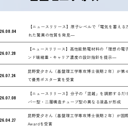
【ニュースリリース】原子レベルで「電気を蓄える
26.08.04
れた驚異の性質を発見―
【ニュースリリース】高性能熱電材料の「理想の電
26.07.28
ンド端縮重・キャリア濃度の設計指針を提示―
昆野愛夕さん（基盤理工学専攻博士後期２年）が第
26.07.24
て優秀ポスター賞を受賞
【ニュースリリース】分子の「混雑」を調節するだけ
26.07.08
バー型・二層構造チューブ型の異なる液晶が形成
昆野愛夕さん（基盤理工学専攻博士後期２年）が国際会議ALPS2
26.04.27
Awardを受賞