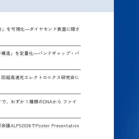
力」を可視化―ダイヤモンド表面に隠さ
子構造」を定量化―バンドギャップ・バ
４回超高速光エレクトロニクス研究会に
で、わずか１種類のDNAから ファイ
026でPoster Presentation