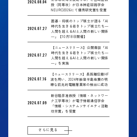
2026.08.04
授（同専攻）が日本神経回路学会
NEURO2026にて優秀研究賞を受賞
囲碁・将棋のトップ棋士が語る「AI
時代を生きる若きトップ棋士たち―
2026.07.27
人間を超えるAIと人間の新しい関係
―」【10月18日開催】
【ニュースリリース】公開鼎談「AI
時代を生きる若きトップ棋士たち―
2026.07.27
人間を超えるAIと人間の新しい関係
―」を実施
【ニュースリリース】長距離伝搬HF
2026.07.16
波を用い、2024年能登半島地震の明
瞭な前兆的電離層異常の検出に成功
新谷隆彦准教授（情報・ネットワー
ク工学専攻）が電子情報通信学会
2026.07.09
「情報・システムソサイエティ活動
功労賞」を受賞
さらに見る