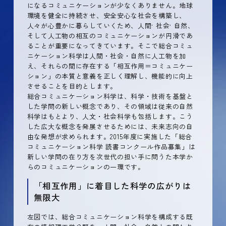
になるコミュニケーションが少なくありません。地球
環境を健全に持続させ、安全安心な社会を構築し、
人々が心豊かに暮らしていくため、人間· 社会· 自然、
そして人工物の相互のコミュニケーションが円滑であ
ることが重要になってきています。そこで総合コミュ
ニケーション科学は人間・社会・自然に人工物を加
え、それらの間に存在する「相互作用＝コミュニケー
ション」の本質と意義を正しく理解し、機能的に向上
させることを目的とします。
総合コミュニケーション科学は、科学・技術を基盤と
した学問の新しい概念であり、その領域は従来の自然
科学はもとより、人文・社会科学も包括します。こう
した広大な概念を発展させるためには、未来志向の自
由な発想が求められます。2015年度に実施した「総合
コミュニケーション科学 読書コンクール作品募集」は
新しい学問の在り方を次世代の担い手に問うた本学か
らのコミュニケーションの一環です。
「相互作用」に着目した科学の広がりは
無限大
左図では、総合コミュニケーション科学を構成する既