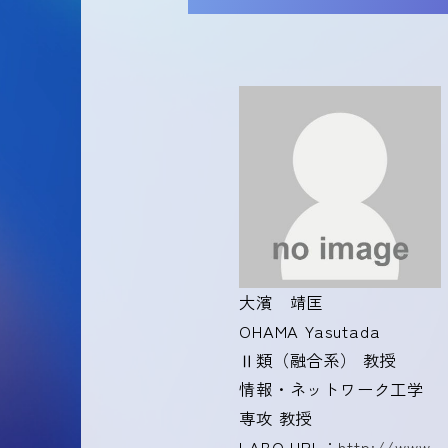
大濱 靖匡
OHAMA Yasutada
Ⅱ類（融合系） 教授
情報・ネットワーク工学
専攻 教授
LABO URL：
http://www.