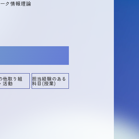
ーク情報理論
の他取り組
担当経験のある
・活動
科目(授業)
担当経験のある科目