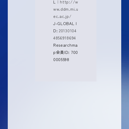
L：
http://w
ww.ddm.mi.u
ec.ac.jp/
J-GLOBAL I
D:
20130104
4856918694
Researchma
p会員ID: 700
0005598