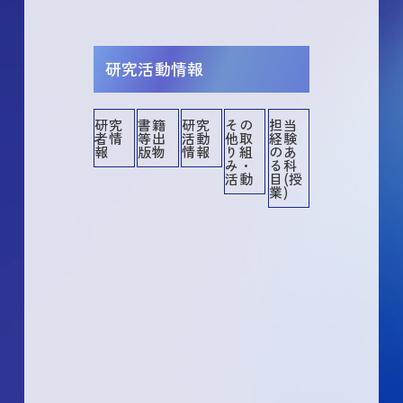
研究活動情報
研究
書籍
研究
その
担当
者情
等出
活動
他取
経験
その他
その他業績
講演・口頭発表等
書籍等出版物
作品等
共同研究・競争的資金等の研究課題
メディア報道
産業財産権
所属学協会
委員歴
学術貢献活動
担当経験のある科目
社会貢献活動
報
版物
情報
り組
のあ
み・
る科
活動
目(授
業)