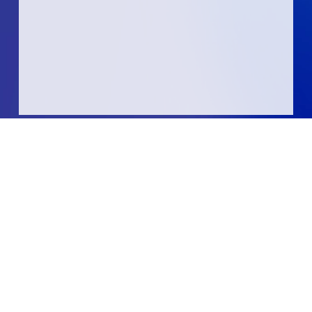
国立大学法人電気通信大学
〒182-8585
東京都調布市調布ケ丘一丁目5番地1
法人番号：5012405001286