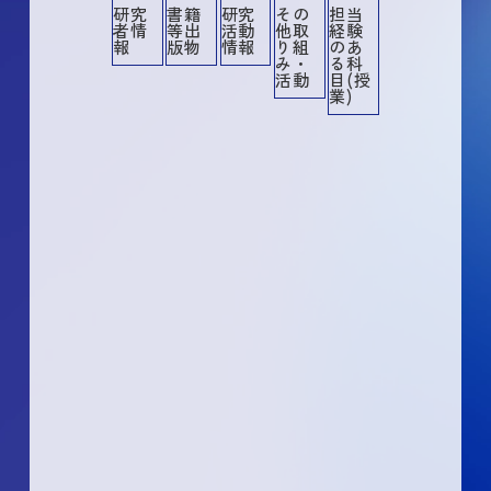
研究
書籍
研究
その
担当
者情
等出
活動
他取
経験
その他
その他業績
講演・口頭発表等
書籍等出版物
作品等
共同研究・競争的資金等の研究課題
メディア報道
産業財産権
所属学協会
委員歴
学術貢献活動
担当経験のある科目
社会貢献活動
報
版物
情報
り組
のあ
み・
る科
活動
目(授
業)