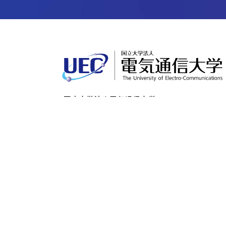
国立大学法人電気通信大学
〒182-8585
東京都調布市調布ケ丘一丁目5番地1
法人番号：5012405001286