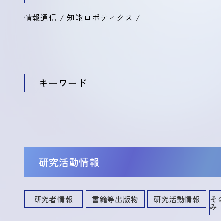
情報通信 / 知能ロボティクス /
キーワード
研究活動情報
研究者情報
書籍等出版物
研究活動情報
そ
み
講演・口頭発表等
共同研究・競争的資金等の研究課題