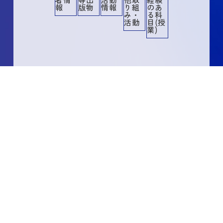
報
版物
情報
り組
のあ
み・
る科
活動
目(授
業)