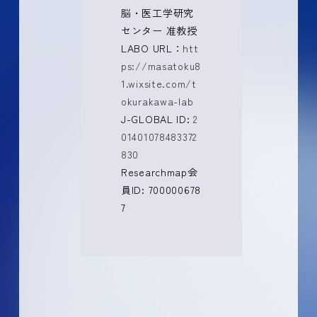
脳・医工学研究
センター 准教授
LABO URL：
htt
ps://masatoku8
1.wixsite.com/t
okurakawa-lab
J-GLOBAL ID:
2
01401078483372
830
Researchmap会
員ID: 700000678
7