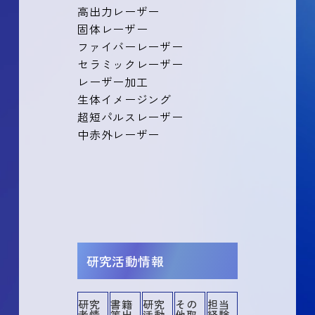
高出力レーザー
固体レーザー
ファイバーレーザー
セラミックレーザー
レーザー加工
生体イメージング
超短パルスレーザー
中赤外レーザー
研究活動情報
研究
書籍
研究
その
担当
者情
等出
活動
他取
経験
その他
その他業績
講演・口頭発表等
書籍等出版物
作品等
共同研究・競争的資金等の研究課題
メディア報道
産業財産権
所属学協会
委員歴
学術貢献活動
担当経験のある科目
社会貢献活動