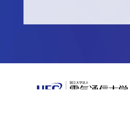
国立大学法人電気通信大学
〒182-8585
東京都調布市調布ケ丘一丁目5番地1
法人番号：5012405001286