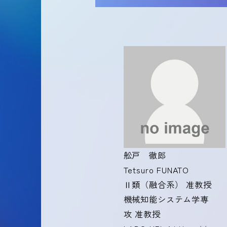
舩戸 徹郎
Tetsuro FUNATO
Ⅱ類（融合系） 准教授
機械知能システム学専
攻 准教授