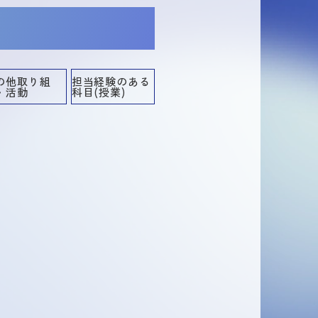
の他取り組
担当経験のある
・活動
科目(授業)
担当経験のある科目