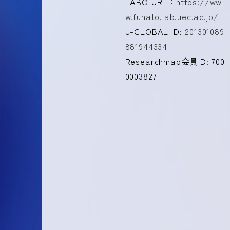
LABO URL：
https://ww
w.funato.lab.uec.ac.jp/
J-GLOBAL ID:
201301089
881944334
Researchmap会員ID: 700
0003827