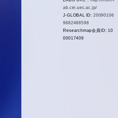
ab.cei.uec.ac.jp/
J-GLOBAL ID:
20090106
9682488598
Researchmap会員ID: 10
00017409