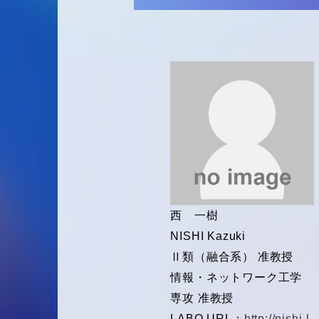
西 一樹
NISHI Kazuki
Ⅱ類（融合系） 准教授
情報・ネットワーク工学
専攻 准教授
LABO URL：
http://nishi-l