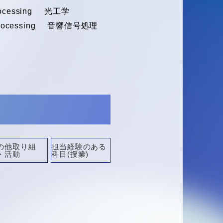
ocessing
光工学
rocessing
音響信号処理
の他取り組
担当経験のある
・活動
科目(授業)
担当経験のある科目