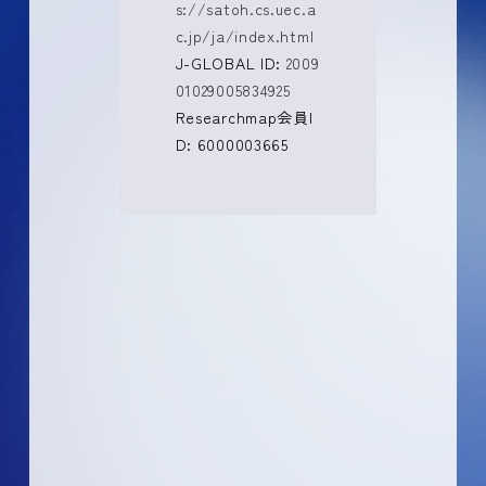
s://satoh.cs.uec.a
c.jp/ja/index.html
J-GLOBAL ID:
2009
01029005834925
Researchmap会員I
D: 6000003665