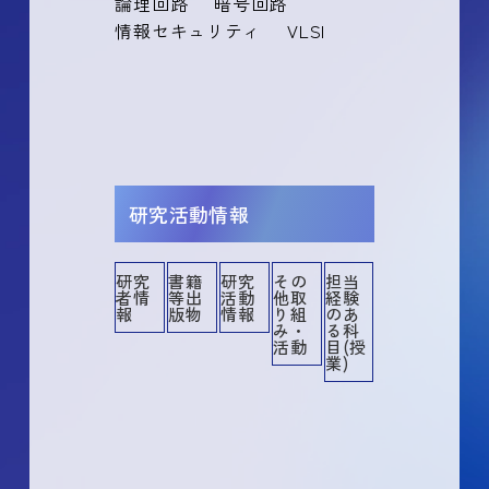
論理回路
暗号回路
情報セキュリティ
VLSI
研究活動情報
研究
書籍
研究
その
担当
者情
等出
活動
他取
経験
その他
その他業績
講演・口頭発表等
書籍等出版物
作品等
共同研究・競争的資金等の研究課題
メディア報道
産業財産権
所属学協会
委員歴
学術貢献活動
担当経験のある科目
社会貢献活動
報
版物
情報
り組
のあ
み・
る科
活動
目(授
業)