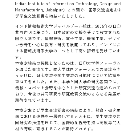
Indian Institute of Information Technology, Design and
Manufacturing, Jabalpur）との間で、国際交流協定およ
び学生交流覚書を締結いたしました。
インド情報技術大学ジャバルプール校は、2005年の日印
共同声明に基づき、日本政府の支援を受けて設立された
国立大学です。情報技術、電子工学、機械工学、デザイ
ン分野を中心に教育・研究を展開しており、インドにお
ける情報技術系大学の一つとして高い評価を受けていま
す。
本協定締結の契機となったのは、日印大学等フォーラム
を通じた交流です。両大学は同フォーラムでの交流をき
っかけに、研究交流や学生交流の可能性について協議を
重ねてきました。また、本学と同大学の研究者間では、
機械・ロボット分野を中心とした研究交流も進められて
おり、今後の共同研究や研究教育交流のさらなる発展が
期待されています。
本協定および学生交流覚書の締結により、教育・研究両
面における連携を一層強化するとともに、学生交流や共
同研究の推進を通じて、国際的な視野を持つ高度専門人
材の育成に寄与することが期待されます。